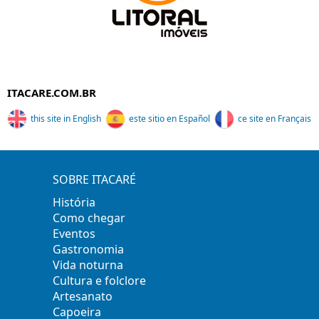
ITACARE.COM.BR
this site in English
este sitio en Español
ce site en Français
SOBRE ITACARÉ
História
Como chegar
Eventos
Gastronomia
Vida noturna
Cultura e folclore
Artesanato
Capoeira