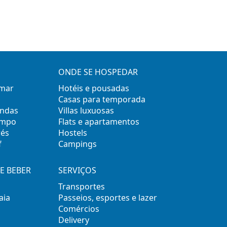
ONDE SE HOSPEDAR
 mar
Hotéis e pousadas
Casas para temporada
ondas
Villas luxuosas
empo
Flats e apartamentos
rés
Hostels
f
Campings
E BEBER
SERVIÇOS
Transportes
aia
Passeios, esportes e lazer
Comércios
Delivery