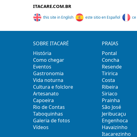
ITACARE.COM.BR
this site in English
este sitio en Español
ce 
SOBRE ITACARÉ
PRAIAS
História
Pontal
Como chegar
Concha
Eventos
Resende
Gastronomia
Tiririca
Vida noturna
Costa
Cultura e folclore
Ribeira
Artesanato
Siriaco
Capoeira
Prainha
Rio de Contas
São José
Taboquinhas
Jeribucaçu
Galeria de fotos
Engenhoca
Vídeos
Havaizinho
Itacarezinho