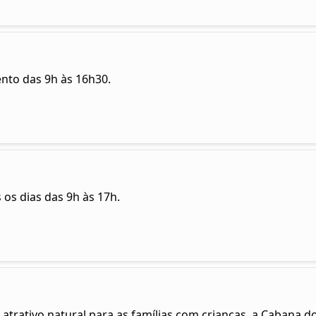
ento das 9h às 16h30.
 os dias das 9h às 17h.
atrativo natural para as famílias com crianças, a Cabana d