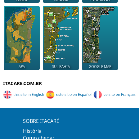
APA
SUL BAHIA
GOOGLE MAP
ITACARE.COM.BR
this site in English
este sitio en Español
ce site en Français
SOBRE ITACARÉ
História
Como chegar