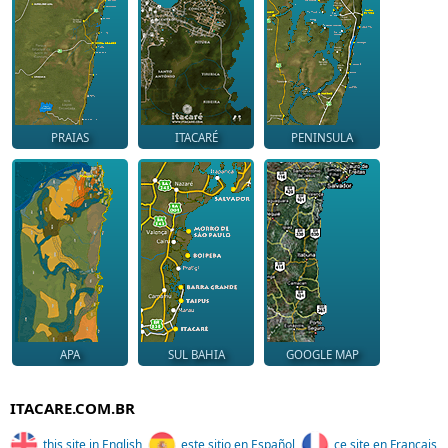
PRAIAS
ITACARÉ
PENINSULA
APA
SUL BAHIA
GOOGLE MAP
ITACARE.COM.BR
this site in English
este sitio en Español
ce site en Français