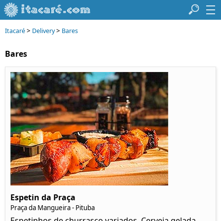
>
>
Itacaré
Delivery
Bares
Bares
Espetin da Praça
Praça da Mangueira - Pituba
Espetinhos de churrasco variados. Cerveja gelada.