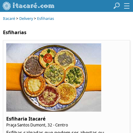
>
>
Itacaré
Delivery
Esfiharias
Esfiharias
Esfiharia Itacaré
Praça Santos Dumont, 32 - Centro
Esfihas salgadas que podem ser abertas ou