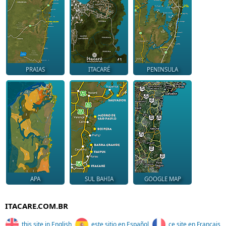
PRAIAS
ITACARÉ
PENINSULA
APA
SUL BAHIA
GOOGLE MAP
ITACARE.COM.BR
this site in English
este sitio en Español
ce site en Français