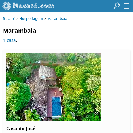
>
>
Itacaré
Hospedagem
Marambaia
Marambaia
.
1 casa
Casa do José