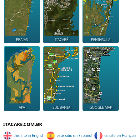
PRAIAS
ITACARÉ
PENINSULA
APA
SUL BAHIA
GOOGLE MAP
ITACARE.COM.BR
this site in English
este sitio en Español
ce site en Français