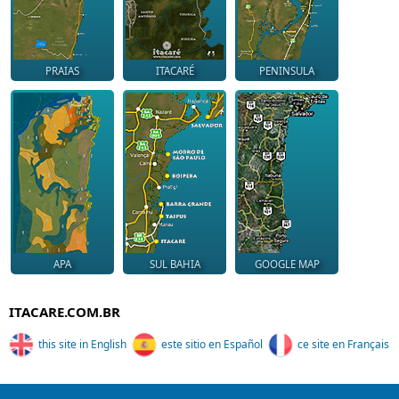
PRAIAS
ITACARÉ
PENINSULA
APA
SUL BAHIA
GOOGLE MAP
ITACARE.COM.BR
this site in English
este sitio en Español
ce site en Français