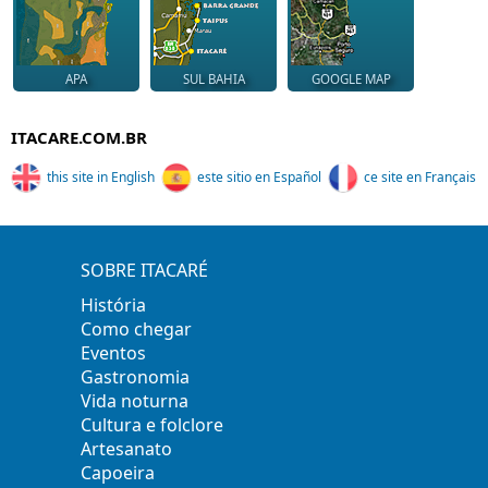
APA
SUL BAHIA
GOOGLE MAP
ITACARE.COM.BR
this site in English
este sitio en Español
ce site en Français
SOBRE ITACARÉ
História
Como chegar
Eventos
Gastronomia
Vida noturna
Cultura e folclore
Artesanato
Capoeira