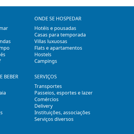
ONDE SE HOSPEDAR
 mar
Hotéis e pousadas
Casas para temporada
ondas
Villas luxuosas
empo
Flats e apartamentos
rés
Hostels
f
Campings
E BEBER
SERVIÇOS
Transportes
aia
Passeios, esportes e lazer
Comércios
Delivery
s
Instituições, associações
Serviços diversos