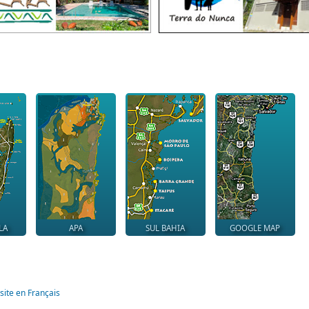
LA
APA
SUL BAHIA
GOOGLE MAP
site en Français