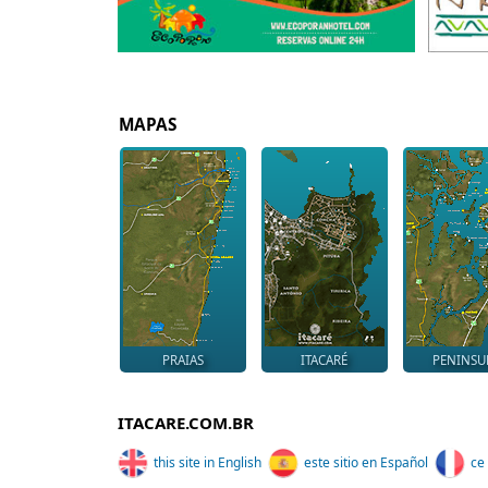
MAPAS
PRAIAS
ITACARÉ
PENINSU
ITACARE.COM.BR
this site in English
este sitio en Español
ce 