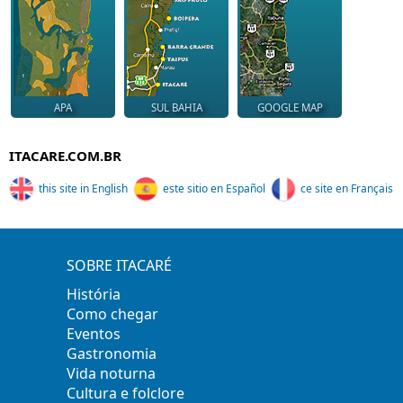
APA
SUL BAHIA
GOOGLE MAP
ITACARE.COM.BR
this site in English
este sitio en Español
ce site en Français
SOBRE ITACARÉ
História
Como chegar
Eventos
Gastronomia
Vida noturna
Cultura e folclore