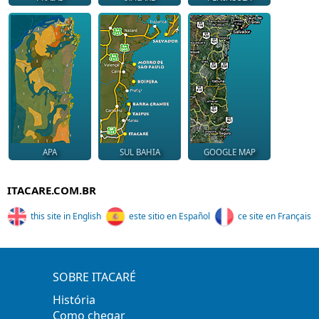
APA
SUL BAHIA
GOOGLE MAP
ITACARE.COM.BR
this site in English
este sitio en Español
ce site en Français
SOBRE ITACARÉ
História
Como chegar