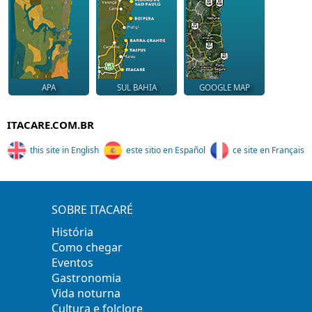
APA
SUL BAHIA
GOOGLE MAP
ITACARE.COM.BR
this site in English
este sitio en Español
ce site en Français
SOBRE ITACARÉ
História
Como chegar
Eventos
Gastronomia
Vida noturna
Cultura e folclore