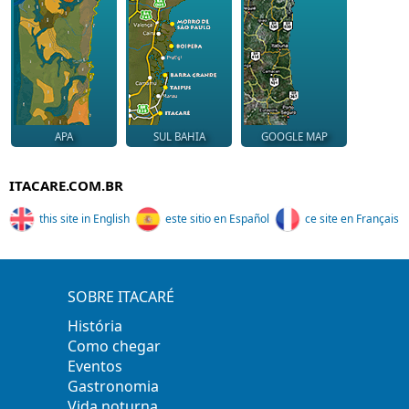
APA
SUL BAHIA
GOOGLE MAP
ITACARE.COM.BR
this site in English
este sitio en Español
ce site en Français
SOBRE ITACARÉ
História
Como chegar
Eventos
Gastronomia
Vida noturna