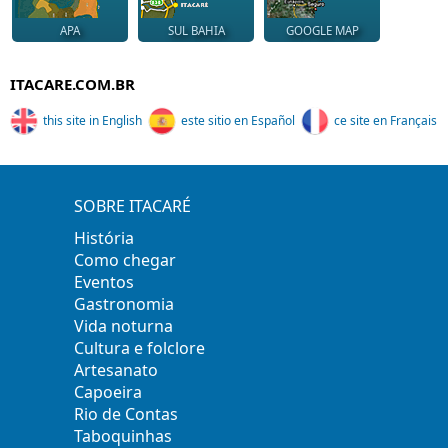
APA
SUL BAHIA
GOOGLE MAP
ITACARE.COM.BR
this site in English
este sitio en Español
ce site en Français
SOBRE ITACARÉ
História
Como chegar
Eventos
Gastronomia
Vida noturna
Cultura e folclore
Artesanato
Capoeira
Rio de Contas
Taboquinhas