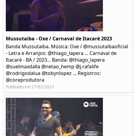
Mussutaiba - Oxe / Carnaval de Itacaré 2023
Banda Mussutaiba. Música: Oxe / @mussutaibaoficial
- Letra e Arranjos: @thiago_lapera ... Carnaval de
Itacaré - BA / 2023... Banda: @thiago_lapera
@suelmaxdalla @netao_hemp @j.rafalife
@rodrigodalua @tobynlopez ... Registros:
@coreprodutora
Publicado em 27/02/2023