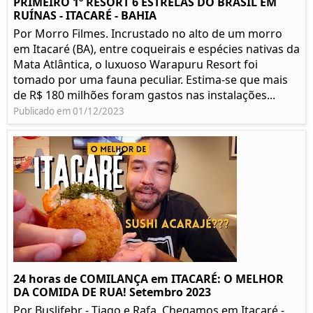
PRIMEIRO 1º RESORT 6 ESTRELAS DO BRASIL EM
RUÍNAS - ITACARÉ - BAHIA
Por Morro Filmes. Incrustado no alto de um morro
em Itacaré (BA), entre coqueirais e espécies nativas da
Mata Atlântica, o luxuoso Warapuru Resort foi
tomado por uma fauna peculiar. Estima-se que mais
de R$ 180 milhões foram gastos nas instalações...
Publicado em 01/12/2023
24 horas de COMILANÇA em ITACARÉ: O MELHOR
DA COMIDA DE RUA! Setembro 2023
Por Buslifebr - Tiago e Rafa. Chegamos em Itacaré -