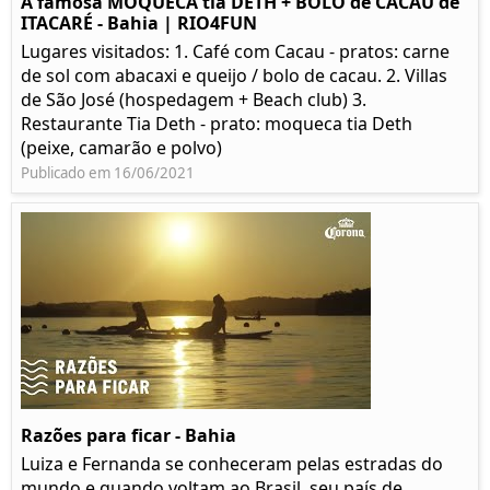
A famosa MOQUECA tia DETH + BOLO de CACAU de
ITACARÉ - Bahia | RIO4FUN
Lugares visitados: 1. Café com Cacau - pratos: carne
de sol com abacaxi e queijo / bolo de cacau. 2. Villas
de São José (hospedagem + Beach club) 3.
Restaurante Tia Deth - prato: moqueca tia Deth
(peixe, camarão e polvo)
Publicado em 16/06/2021
Razões para ficar - Bahia
Luiza e Fernanda se conheceram pelas estradas do
mundo e quando voltam ao Brasil, seu país de