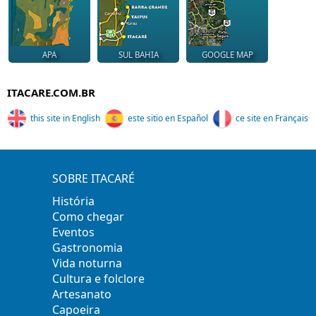
APA
SUL BAHIA
GOOGLE MAP
ITACARE.COM.BR
this site in English
este sitio en Español
ce site en Français
SOBRE ITACARÉ
História
Como chegar
Eventos
Gastronomia
Vida noturna
Cultura e folclore
Artesanato
Capoeira