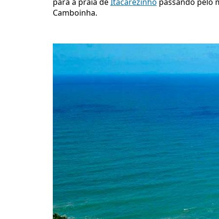
para a praia de
Itacarezinho
passando pelo 
Camboinha.