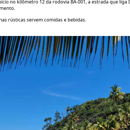
ício no kilômetro 12 da rodovia BA-001, a estrada que liga I
amento.
nas rústicas servem comidas e bebidas.