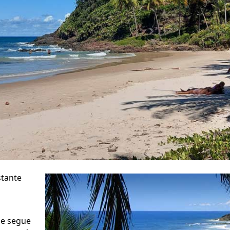
stante
ue segue