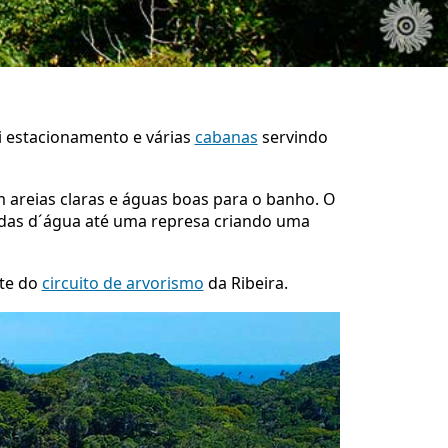
ui estacionamento e várias
cabanas
servindo
m areias claras e águas boas para o banho. O
uedas d´água até uma represa criando uma
rte do
circuito de arvorismo
da Ribeira.