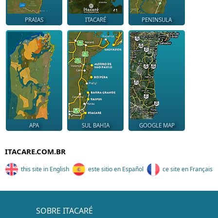
PRAIAS
ITACARÉ
PENINSULA
APA
SUL BAHIA
GOOGLE MAP
ITACARE.COM.BR
this site in English
este sitio en Español
ce site en Français
SOBRE ITACARÉ