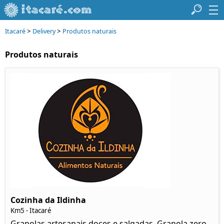
>
>
Itacaré
Delivery
Produtos naturais
Produtos naturais
Cozinha da Ildinha
Km5 - Itacaré
Granolas artesanais doces e salgadas. Granola zero