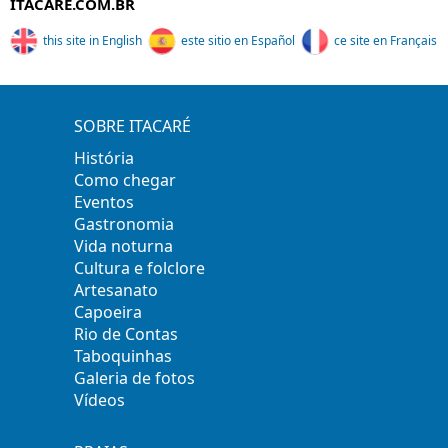
ITACARE.COM.BR
this site in English
este sitio en Español
ce site en Français
SOBRE ITACARÉ
História
Como chegar
Eventos
Gastronomia
Vida noturna
Cultura e folclore
Artesanato
Capoeira
Rio de Contas
Taboquinhas
Galeria de fotos
Vídeos