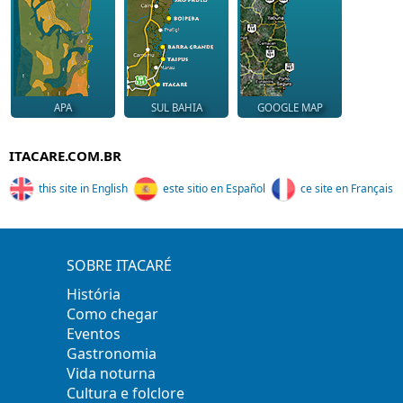
APA
SUL BAHIA
GOOGLE MAP
ITACARE.COM.BR
this site in English
este sitio en Español
ce site en Français
SOBRE ITACARÉ
História
Como chegar
Eventos
Gastronomia
Vida noturna
Cultura e folclore