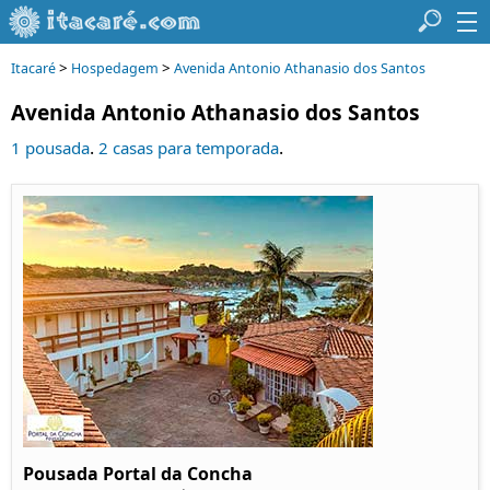
>
>
Itacaré
Hospedagem
Avenida Antonio Athanasio dos Santos
Avenida Antonio Athanasio dos Santos
.
.
1 pousada
2 casas para temporada
Pousada Portal da Concha