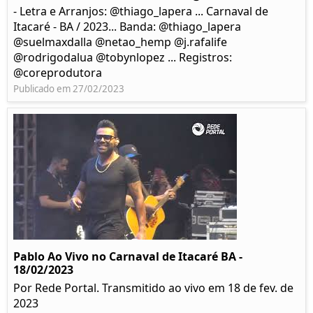
- Letra e Arranjos: @thiago_lapera ... Carnaval de
Itacaré - BA / 2023... Banda: @thiago_lapera
@suelmaxdalla @netao_hemp @j.rafalife
@rodrigodalua @tobynlopez ... Registros:
@coreprodutora
Publicado em 27/02/2023
Pablo Ao Vivo no Carnaval de Itacaré BA -
18/02/2023
Por Rede Portal. Transmitido ao vivo em 18 de fev. de
2023