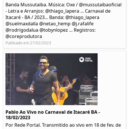
Banda Mussutaiba. Música: Oxe / @mussutaibaoficial
- Letra e Arranjos: @thiago_lapera ... Carnaval de
Itacaré - BA / 2023... Banda: @thiago_lapera
@suelmaxdalla @netao_hemp @j.rafalife
@rodrigodalua @tobynlopez ... Registros:
@coreprodutora
Publicado em 27/02/2023
Pablo Ao Vivo no Carnaval de Itacaré BA -
18/02/2023
Por Rede Portal. Transmitido ao vivo em 18 de fev. de