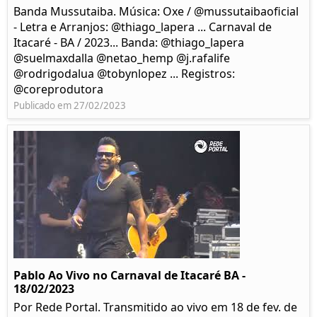
Banda Mussutaiba. Música: Oxe / @mussutaibaoficial
- Letra e Arranjos: @thiago_lapera ... Carnaval de
Itacaré - BA / 2023... Banda: @thiago_lapera
@suelmaxdalla @netao_hemp @j.rafalife
@rodrigodalua @tobynlopez ... Registros:
@coreprodutora
Publicado em 27/02/2023
Pablo Ao Vivo no Carnaval de Itacaré BA -
18/02/2023
Por Rede Portal. Transmitido ao vivo em 18 de fev. de