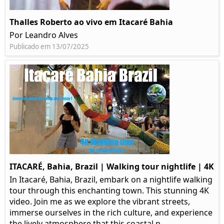
Thalles Roberto ao vivo em Itacaré Bahia
Por Leandro Alves
Publicado em 13/07/2025
ITACARÉ, Bahia, Brazil | Walking tour nightlife | 4K
In Itacaré, Bahia, Brazil, embark on a nightlife walking
tour through this enchanting town. This stunning 4K
video. Join me as we explore the vibrant streets,
immerse ourselves in the rich culture, and experience
the lively atmosphere that this coastal p