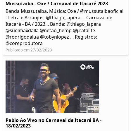
Mussutaiba - Oxe / Carnaval de Itacaré 2023
Banda Mussutaiba. Música: Oxe / @mussutaibaoficial
- Letra e Arranjos: @thiago_lapera ... Carnaval de
Itacaré - BA / 2023... Banda: @thiago_lapera
@suelmaxdalla @netao_hemp @j.rafalife
@rodrigodalua @tobynlopez ... Registros:
@coreprodutora
Publicado em 27/02/2023
Pablo Ao Vivo no Carnaval de Itacaré BA -
18/02/2023