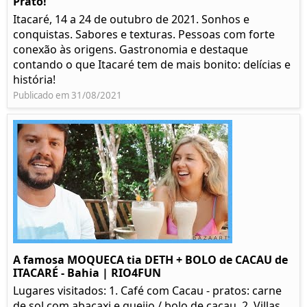
Prato!
Itacaré, 14 a 24 de outubro de 2021. Sonhos e
conquistas. Sabores e texturas. Pessoas com forte
conexão às origens. Gastronomia e destaque
contando o que Itacaré tem de mais bonito: delícias e
história!
Publicado em 31/08/2021
A famosa MOQUECA tia DETH + BOLO de CACAU de
ITACARÉ - Bahia | RIO4FUN
Lugares visitados: 1. Café com Cacau - pratos: carne
de sol com abacaxi e queijo / bolo de cacau. 2. Villas