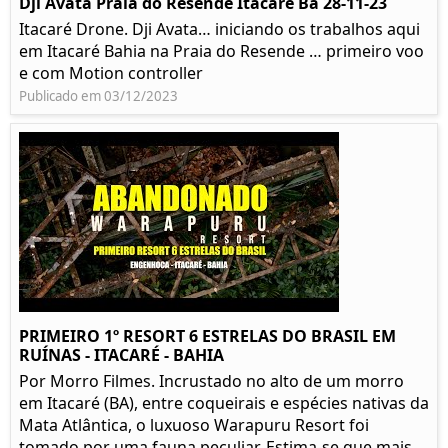
Dji Avata Praia do Resende Itacaré Ba 28-11-23
Itacaré Drone. Dji Avata… iniciando os trabalhos aqui
em Itacaré Bahia na Praia do Resende … primeiro voo
e com Motion controller
Publicado em 03/12/2023
PRIMEIRO 1º RESORT 6 ESTRELAS DO BRASIL EM
RUÍNAS - ITACARÉ - BAHIA
Por Morro Filmes. Incrustado no alto de um morro
em Itacaré (BA), entre coqueirais e espécies nativas da
Mata Atlântica, o luxuoso Warapuru Resort foi
tomado por uma fauna peculiar. Estima-se que mais