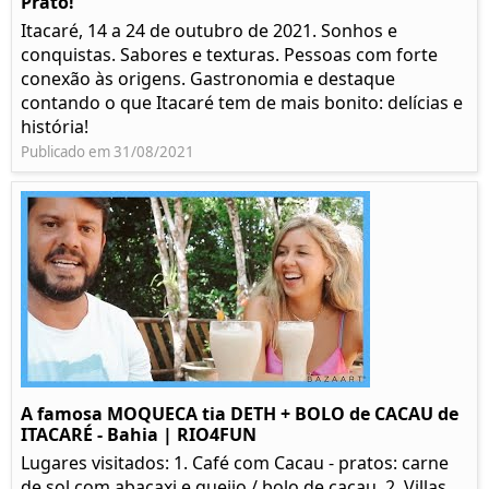
Prato!
Itacaré, 14 a 24 de outubro de 2021. Sonhos e
conquistas. Sabores e texturas. Pessoas com forte
conexão às origens. Gastronomia e destaque
contando o que Itacaré tem de mais bonito: delícias e
história!
Publicado em 31/08/2021
A famosa MOQUECA tia DETH + BOLO de CACAU de
ITACARÉ - Bahia | RIO4FUN
Lugares visitados: 1. Café com Cacau - pratos: carne
de sol com abacaxi e queijo / bolo de cacau. 2. Villas