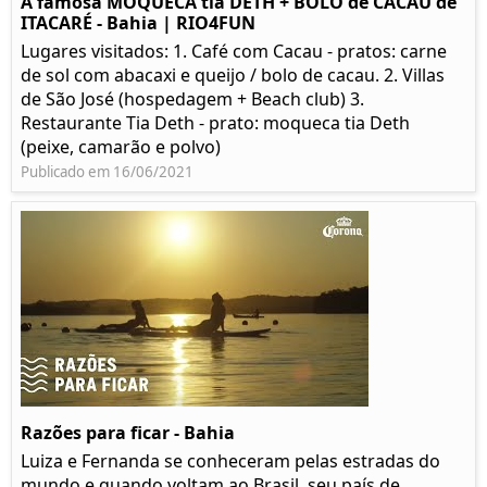
A famosa MOQUECA tia DETH + BOLO de CACAU de
ITACARÉ - Bahia | RIO4FUN
Lugares visitados: 1. Café com Cacau - pratos: carne
de sol com abacaxi e queijo / bolo de cacau. 2. Villas
de São José (hospedagem + Beach club) 3.
Restaurante Tia Deth - prato: moqueca tia Deth
(peixe, camarão e polvo)
Publicado em 16/06/2021
Razões para ficar - Bahia
Luiza e Fernanda se conheceram pelas estradas do
mundo e quando voltam ao Brasil, seu país de