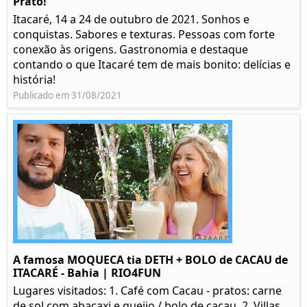
Prato!
Itacaré, 14 a 24 de outubro de 2021. Sonhos e
conquistas. Sabores e texturas. Pessoas com forte
conexão às origens. Gastronomia e destaque
contando o que Itacaré tem de mais bonito: delícias e
história!
Publicado em 31/08/2021
A famosa MOQUECA tia DETH + BOLO de CACAU de
ITACARÉ - Bahia | RIO4FUN
Lugares visitados: 1. Café com Cacau - pratos: carne
de sol com abacaxi e queijo / bolo de cacau. 2. Villas