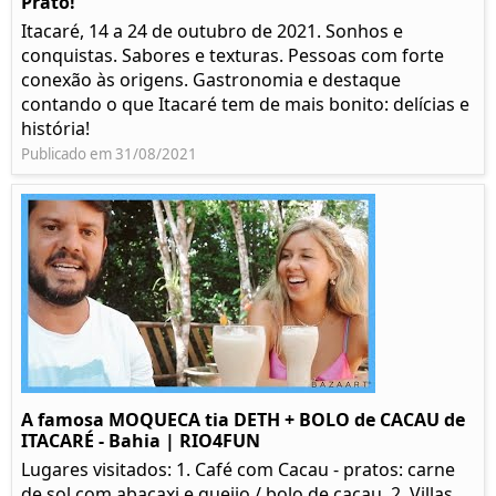
Prato!
Itacaré, 14 a 24 de outubro de 2021. Sonhos e
conquistas. Sabores e texturas. Pessoas com forte
conexão às origens. Gastronomia e destaque
contando o que Itacaré tem de mais bonito: delícias e
história!
Publicado em 31/08/2021
A famosa MOQUECA tia DETH + BOLO de CACAU de
ITACARÉ - Bahia | RIO4FUN
Lugares visitados: 1. Café com Cacau - pratos: carne
de sol com abacaxi e queijo / bolo de cacau. 2. Villas