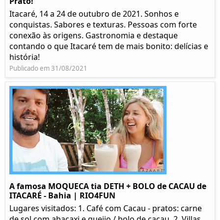
Prato!
Itacaré, 14 a 24 de outubro de 2021. Sonhos e
conquistas. Sabores e texturas. Pessoas com forte
conexão às origens. Gastronomia e destaque
contando o que Itacaré tem de mais bonito: delícias e
história!
Publicado em 31/08/2021
A famosa MOQUECA tia DETH + BOLO de CACAU de
ITACARÉ - Bahia | RIO4FUN
Lugares visitados: 1. Café com Cacau - pratos: carne
de sol com abacaxi e queijo / bolo de cacau. 2. Villas