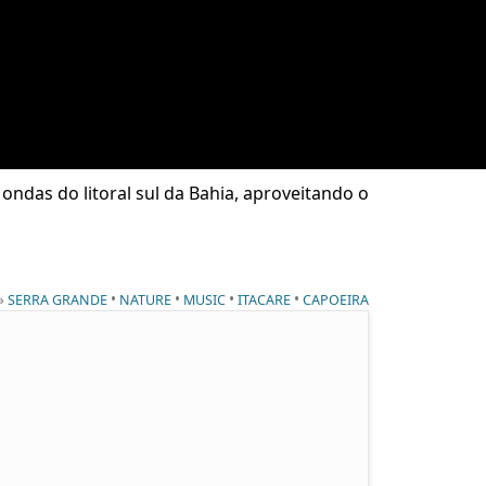
ondas do litoral sul da Bahia, aproveitando o
 »
•
•
•
•
SERRA GRANDE
NATURE
MUSIC
ITACARE
CAPOEIRA