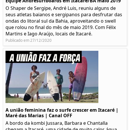
Equipe Andresurfboards em Itacaré/BA maio 2019
O Shaper de Sergipe, André Luis, reuniu alguns de
seus atletas baianos e sergipanos para desfrutar das
ondas do litoral sul da Bahia, aproveitando o swell
que rolou no final do mês de maio 2019. Com Félix
Martins e Iago Araújo, locais de Itacaré.
Publicado em 27/12/2020
A união feminina faz o surfe crescer em Itacaré |
Maré das Marias | Canal OFF
A bordo da kombi Jussara, Barbara e Chantalla
chegam a Itacaré, uma cidade de muito calor, água