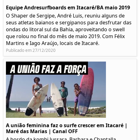
Equipe Andresurfboards em Itacaré/BA maio 2019
O Shaper de Sergipe, André Luis, reuniu alguns de
seus atletas baianos e sergipanos para desfrutar das
ondas do litoral sul da Bahia, aproveitando o swell
que rolou no final do mês de maio 2019. Com Félix
Martins e Iago Araújo, locais de Itacaré.
Publicado em 27/12/2020
A união feminina faz o surfe crescer em Itacaré |
Maré das Marias | Canal OFF
A bordo da kombi Jussara, Barbara e Chantalla